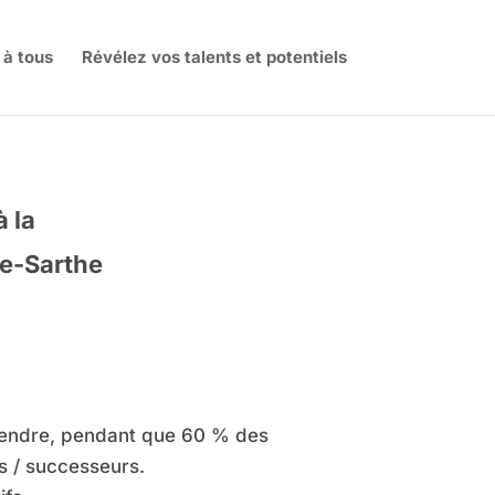
 à tous
Révélez vos talents et potentiels
à la
ne-Sarthe
eprendre, pendant que 60 % des
és / successeurs.